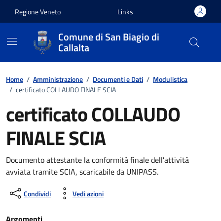
Vai ai contenuti
Vai al footer
Regione Veneto
Links
Comune di San Biagio di
Callalta
Home
/
Amministrazione
/
Documenti e Dati
/
Modulistica
/
certificato COLLAUDO FINALE SCIA
certificato COLLAUDO
FINALE SCIA
Documento attestante la conformità finale dell'attività
avviata tramite SCIA, scaricabile da UNIPASS.
Condividi
Vedi azioni
Argomenti