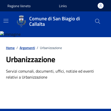
Vai ai contenuti
Vai al footer
Regione Veneto
Links
Comune di San Biagio di
Callalta
Home
/
Argomenti
/
Urbanizzazione
Urbanizzazione
Dettagli dell'argomento
Servizi comunali, documenti, uffici, notizie ed eventi
relativi a Urbanizzazione