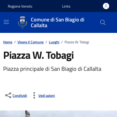
Vai ai contenuti
Vai al footer
Regione Veneto
Links
Comune di San Biagio di
Callalta
Home
/
Vivere il Comune
/
Luoghi
/
Piazza W. Tobagi
Piazza W. Tobagi
Piazza principale di San Biagio di Callalta
Condividi
Vedi azioni