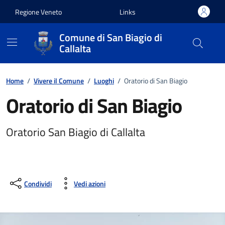
Vai ai contenuti
Vai al footer
Regione Veneto
Links
Comune di San Biagio di
Callalta
Home
/
Vivere il Comune
/
Luoghi
/
Oratorio di San Biagio
Oratorio di San Biagio
Oratorio San Biagio di Callalta
Condividi
Vedi azioni