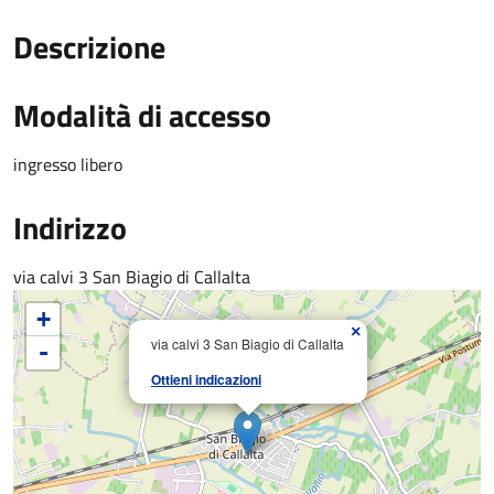
Descrizione
Modalità di accesso
ingresso libero
Indirizzo
via calvi 3 San Biagio di Callalta
+
×
via calvi 3 San Biagio di Callalta
-
Ottieni indicazioni