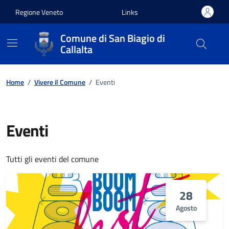
Vai ai contenuti
Vai al footer
Regione Veneto
Links
Comune di San Biagio di
Callalta
Home
/
Vivere il Comune
/
Eventi
Eventi
Tutti gli eventi del comune
28
Agosto